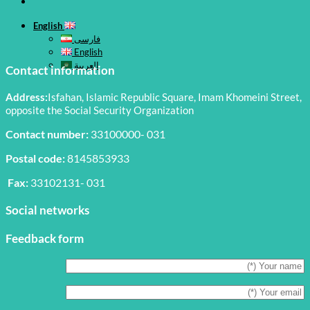
English
فارسی
English
العربية
Contact information
Address:
Isfahan, Islamic Republic Square, Imam Khomeini Street,
opposite the Social Security Organization
Contact number:
33100000- 031
Postal code:
8145853933
Fax:
33102131- 031
Social networks
Feedback form