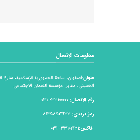
معلومات الاتصال
عنوان:
أصفهان، ساحة الجمهورية الإسلامية، شارع ال
الخميني، مقابل مؤسسة الضمان الاجتماعي
رقم الاتصال:
33100000- 031
رمز بريدي:
8145853933
فاكس:
33102131- 031