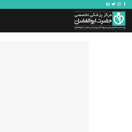
Ski
t
conten