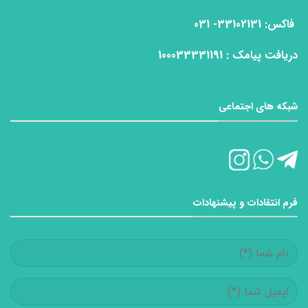
فاكس: 33102131- 031
دریافت پیامک : 100033331191
شبکه های اجتماعی
فرم انتقادات و پیشنهادات