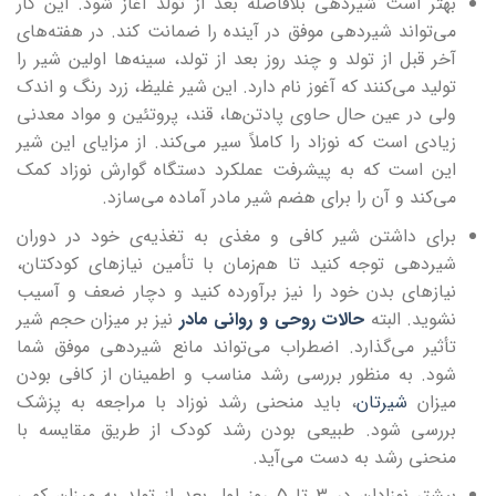
بهتر است شیردهی بلافاصله بعد از تولد آغاز شود. این کار
می‌تواند شیردهی موفق در آینده را ضمانت کند. در هفته‌های
آخر قبل از تولد و چند روز بعد از تولد، سینه‌ها اولین شیر را
تولید می‌کنند که آغوز نام دارد. این شیر غلیظ، زرد رنگ و اندک
ولی در عین حال حاوی پادتن‌ها، قند، پروتئین و مواد معدنی
زیادی است که نوزاد را کاملاً سیر ‌می‌کند. از مزایای این شیر
این است که به پیشرفت عملکرد دستگاه گوارش نوزاد کمک
می‌کند و آن را برای هضم شیر مادر آماده می‌سازد.
برای داشتن شیر کافی و مغذی به تغذیه‌ی خود در دوران
شیر‌دهی توجه کنید تا هم‌زمان با تأمین نیازهای کودکتان،
نیازهای بدن خود را نیز برآورده کنید و دچار ضعف و آسیب
نشوید. البته
حالات روحی و روانی مادر
نیز بر میزان حجم شیر
تأثیر می‌گذارد. اضطراب می‌تواند مانع شیردهی موفق شما
شود. به منظور بررسی رشد مناسب و اطمینان از کافی بودن
میزان
شیرتان
، باید منحنی رشد نوزاد با مراجعه به پزشک
بررسی شود. طبیعی بودن رشد کودک از طریق مقایسه با
منحنی رشد به دست می‌آید.
بیشتر نوزادان در 3 تا 5 روز اول بعد از تولد به میزان کمی