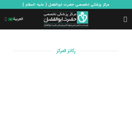
Ski
مرکز پزشکی تخصصی حضرت ابوالفضل ( علیه السلام )
t
conten
العربية
ركائز المركز
لوريم إيبسوم هو نص مزيف بإنتاج بساطة غير مفهومة
من صناعة الطباعة، وباستخدام مصممي الجرافيك
والطابعات والنصوص ولكن أيضًا الصحف والمجلات في
أعمدة وصفوف حسب الضرورة، ولظروف التكنولوجيا
الحالية المطلوبة، والتطبيقات المتنوعة مع الهدف من
تحسين الأدوات هو أمر عملي، فالكثير من الكتب في
ثلاثة وستين بالمائة من الماضي والحاضر والمستقبل
تتطلب الكثير من المعرفة من المجتمع والخبراء، بحيث
أنه مع البرمجيات، مزيد من المعرفة لمصممي الكمبيوتر،