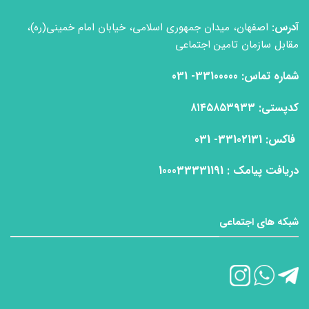
آدرس:
اصفهان، میدان جمهوری اسلامی، خیابان امام خمینی(ره)،
مقابل سازمان تامین اجتماعی
شماره تماس: 33100000- 031
كدپستی: ۸۱۴۵۸۵۳۹۳۳
فاكس: 33102131- 031
دریافت پیامک : 100033331191
شبکه های اجتماعی