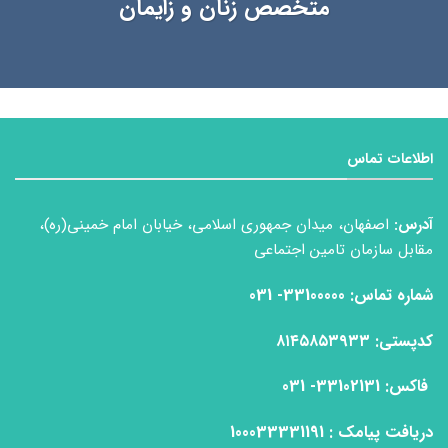
متخصص زنان و زايمان
اطلاعات تماس
آدرس:
اصفهان، میدان جمهوری اسلامی، خیابان امام خمینی(ره)،
مقابل سازمان تامین اجتماعی
شماره تماس: 33100000- 031
كدپستی: ۸۱۴۵۸۵۳۹۳۳
فاكس: 33102131- 031
دریافت پیامک : 100033331191