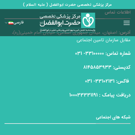
Ski
مرکز پزشکی تخصصی حضرت ابوالفضل ( علیه السلام )
t
اطلاعات تماس
conten
فارسی
آدرس:
اصفهان، میدان جمهوری اسلامی، خیابان امام خمینی(ره)،
مقابل سازمان تامین اجتماعی
شماره تماس: 33100000- 031
كدپستی: ۸۱۴۵۸۵۳۹۳۳
فاكس: 33102131- 031
دریافت پیامک : 100033331191
شبکه های اجتماعی