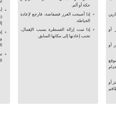
أد
حكة أو ألم.
أخ
رين
إذا أصبحت الغرز فضفاضة، فارجع لإعادة
(ن
الخياطة.
إل
 أو
إذا تمت إزالة القسطرة بسبب الإهمال،
إذ
تجنب إعادتها إلى مكانها السابق.
وا
 أو
ال
تج
وقع
ال
دام
ز أو
اقم