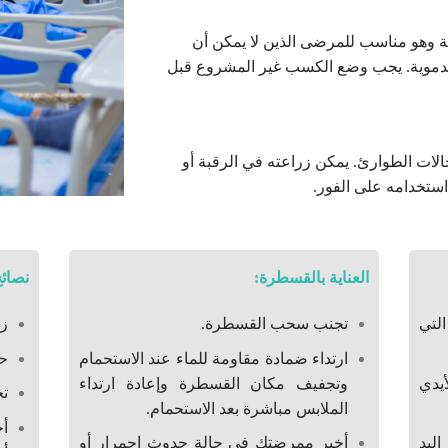
وية وهو مناسب للمرضى الذين لا يمكن أن
 الدموية. يجب وضع الكسب غير المشروع قبل
لات الطوارئ. يمكن زراعته في الرقبة أو
ستخدامه على الفور.
العناية بالقسطرة:
نصائ
لتي
تجنب سحب القسطرة.
زي
ارتداء ضمادة مقاومة للماء عند الاستحمام
حم
يدي
وتجفيف مكان القسطرة وإعادة ارتداء
تج
الملابس مباشرة بعد الاستحمام.
أخ
ليد
أخبر ممرضتك في حالة حدوث احمرار أو