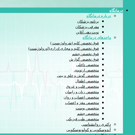
درمانگاه
درباره درمانگاه
برنامه پزشکان
معرفی پزشکان
نوبت دهی آنلاین
واحدهای درمانگاه
فوق تخصص کلیه (نفرولوژیست )
فوق تخصص کلیه و مجاری ادراری(اورولوژیست)
فوق تخصص چشم
فوق تخصص گوارش
متخصص داخلی
متخصص ارتوپدی
متخصص گوش و حلق و بینی
متخصص اطفال
متخصص قلب و عروق
متخصص زنان و زايمان
متخصص اعصاب و روان
متخصص مغز و اعصاب
متخصص پوست
متخصص چشم
متخصص طب فیزیکی
دکتری روانشناسی
آندوسکوپی و کولونوسکوپی