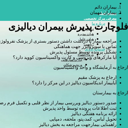
بیماران دائم
بیماران مهمان
صفحه اصلی
معرفی مرکز تخصصی
فلوچارت پذیرش بیمران دیالیزی
درباره ما
درباره ما
هیات مدیره
هیات عامل
مراجعه بیمار با دردست داشتن دستور بستری از پزشک نفرولوژ
ریاست
تماس با سوپروایزر جهت هماهنگی
خدمات اداری
تشکیل پرونده توسط مسئول پذیرش
ورود اعضاء
آیا مارکرهای ویروسی و کارت واکسیناسیون کووید دارد؟
چارت سازمانی
ورود پزشکان
ارجاع به آزمایشگاه و واحد واکسیناسیون
ارجاع به پزشک مقیم
آیابیمار اندیکاسیون دیالیز در این مرکز را دارد؟
ارجاع به بیمارستان
صدور دستور دیالیز وبررسی بیمار از نظر قلبی و تکمیل فرم رض
ثبت اطلاعات پرونده توسط واحد پذیرش
ارائه برنامه هفتگی دیالیز
تحویل لباس، کمد،پتو، ملحفه، دمپایی
راهمنایی بیمارجهت مراجعه به بخش دیالیز