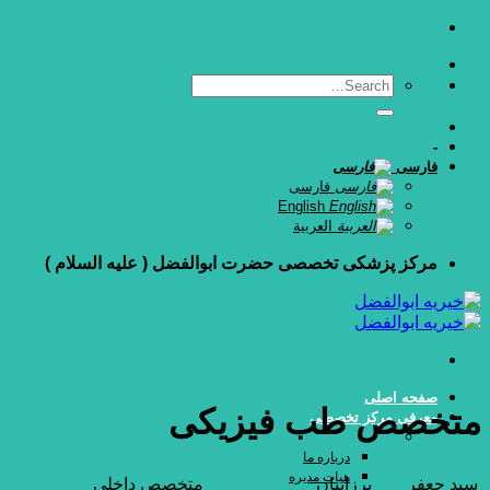
Skip
to
content
-
فارسی
فارسی
English
العربية
مرکز پزشکی تخصصی حضرت ابوالفضل ( علیه السلام )
صفحه اصلی
متخصص طب فیزیکی
معرفی مرکز تخصصی
درباره ما
درباره ما
هیات مدیره
سيد جعفر
برزانيان
متخصص داخلی