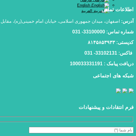
English
اطلاعات تماس
العربية
آدرس:
اصفهان، میدان جمهوری اسلامی، خیابان امام خمینی(ره)، مقابل
شماره تماس: 33100000- 031
كدپستی: ۸۱۴۵۸۵۳۹۳۳
فاكس: 33102131- 031
دریافت پیامک : 100033331191
شبکه های اجتماعی
فرم انتقادات و پیشنهادات