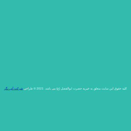
کلیه حقوق این سایت متعلق به خیریه حضرت ابوالفضل (ع) می باشد. 2021 © طراحی
شرکت آتی نگر