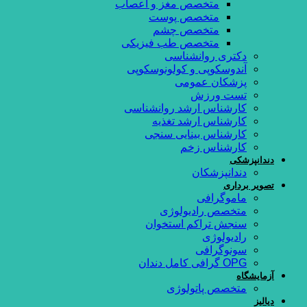
متخصص مغز و اعصاب
متخصص پوست
متخصص چشم
متخصص طب فیزیکی
دکتری روانشناسی
آندوسکوپی و کولونوسکوپی
پزشکان عمومی
تست ورزش
کارشناس ارشد روانشناسی
کارشناس ارشد تغذیه
کارشناس بینایی سنجی
کارشناس زخم
دندانپزشکی
دندانپزشکان
تصویر برداری
ماموگرافی
متخصص رادیولوژی
سنجش تراكم استخوان
رادیولوژی
سونوگرافی
OPG گرافی کامل دندان
آزمایشگاه
متخصص پاتولوژی
دیالیز