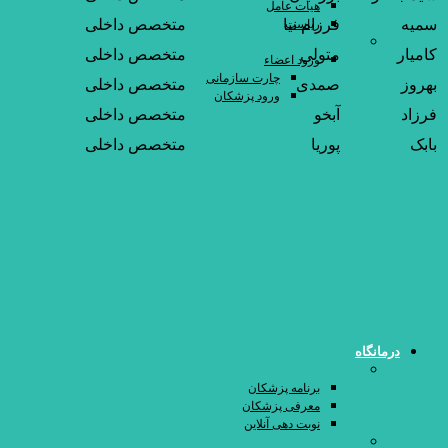
هیات عامل
سمیه
فرزام نیا
متخصص داخلی
ریاست
خدمات اداری
کاميار
متولي
متخصص داخلی
ورود اعضاء
چارت سازمانی
بهروز
صمدی
متخصص داخلی
ورود پزشکان
فرزاد
آبخو
متخصص داخلی
بابک
پوريا
متخصص داخلی
درمانگاه
درباره درمانگاه
برنامه پزشکان
معرفی پزشکان
نوبت دهی آنلاین
واحدهای درمانگاه