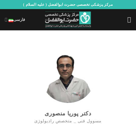
Ski
مرکز پزشکی تخصصی حضرت ابوالفضل ( علیه السلام )
t
conten
فارسی
دکتر پوریا منصوری
مسوول فنی _ متخصص رادیولوژی